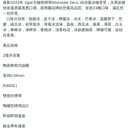
最新2022年 Zgar北極熊煙彈Absolute Zero, 給你最冰極享受，水果提煉
技術還原最真實口感，新西蘭品牌給您最高品質。首批23種口味，滿足您
一切所需。
口味分別有：龍眼冰，提子冰，檸檬冰，冰水，芒果冰，菠蘿橙子，芭
樂，綠豆冰，初萃龍井，草莓冰淇淋，荔枝，西瓜冰，莓果，薄荷，白玉
冰，棒棒冰，凍檸茶，香桃冰，清香桂花，冰鎮蜜柚茶，檸檬可樂，金桔
百香果。
產品規格
2毫升容量
陶瓷蜂窩式線圈
直徑0.01mm
約650口
雙密封煙彈
鴨嘴型煙彈設計
即插即用連接
鍍金專有連接