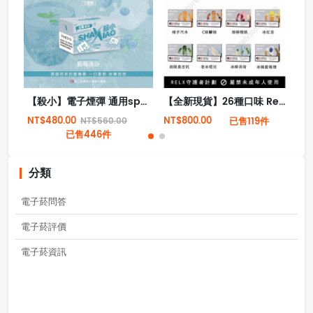
【殺小】電子煙彈 通用sp2s lana relx一代 殺小煙彈 殺小霧化倉
【全新現貨】26種口味 Relx悅刻第5代幻影霧化煙彈
NT$480.00
NT$800.00
NT
NT$560.00
已售119件
已售446件
分類
電子菸問答
電子菸評價
電子菸資訊