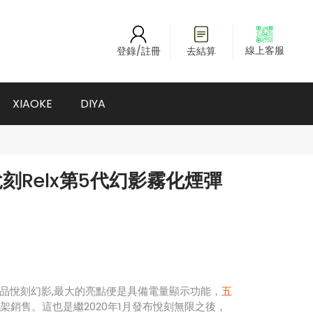
線上客服
登錄/註冊
去結算
XIAOKE
DIYA
刻Relx第5代幻影霧化煙彈
品悅刻幻影,最大的亮點便是具備電量顯示功能，
五
先上架銷售。這也是繼2020年1月發布悅刻無限之後，