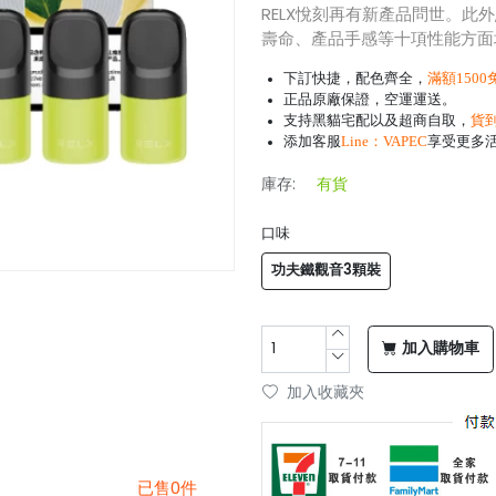
RELX悅刻再有新產品問世。此
壽命、產品手感等十項性能方面
下訂快捷，配色齊全，
滿額1500
正品原廠保證，空運運送。
支持黑貓宅配以及超商自取，
貨
添加客服
Line：
VAPEC
享受更多
庫存:
有貨
口味
功夫鐵觀音3顆裝
加入購物車
加入收藏夾
已售0件