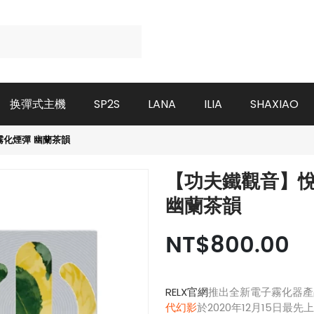
换彈式主機
SP2S
LANA
ILIA
SHAXIAO
霧化煙彈 幽蘭茶韻
【功夫鐵觀音】悅
幽蘭茶韻
NT$800.00
RELX官網
推出全新電子霧化器產
代幻影
於2020年12月15日最