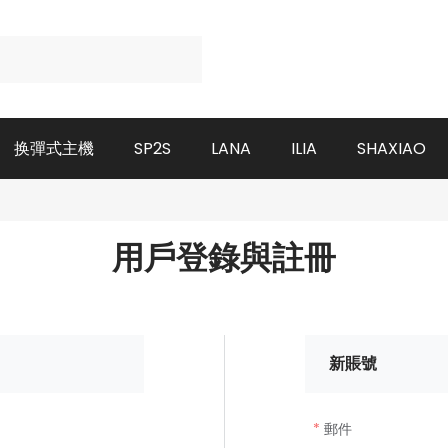
换彈式主機
SP2S
LANA
ILIA
SHAXIAO
用戶登錄與註冊
新賬號
郵件