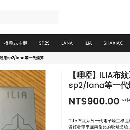
换彈式主機
SP2S
LANA
ILIA
SHAXIAO
通用sp2/lana等一代煙彈
【哩啞】ILIA布
sp2/lana等一
NT$900.00
NT$1
ILIA布紋系列一代
電子煙主機
是
愛好者帶來無與倫比的吸煙體驗