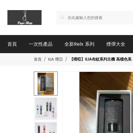
首頁
一次性產品
全新Relx 系列
煙彈大全
【哩啞】ILIA布紋系列主機 高檔色系 
首頁
ILIA 哩亞