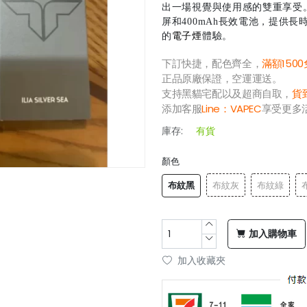
出一場視覺與使用感的雙重享受。
屏和400mAh長效電池，提供
的
電子煙
體驗。
下訂快捷，配色齊全，
滿額150
正品原廠保證，空運運送。
支持黑貓宅配以及超商自取，
貨
添加客服
Line：
VAPEC
享受更多
庫存:
有貨
顏色
布紋黑
布紋灰
布紋綠
加入購物車
加入收藏夾