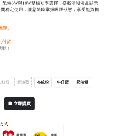
配備8W與10W雙檔功率選擇，搭載清晰液晶顯示
長時間穩定使用，讓您隨時掌握吸煙狀態，享受無負擔
0免運
。
到付款
！
活動！
布紋粉
牛仔藍
奶油紫
布紋藍
奶油藍
立即購買