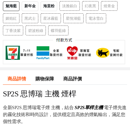
魅海藍
新年金
海棠粉
淡雅銀白
幻夜黑
燒青金
媚焰紅
黑武士
星冰霧藍
星悅湖藍
電泳雪白
丁香淡紫
碧波粉綠
蝶羽藍綠
商品詳情
購物保障
商品評價
SP2S 思博瑞 主機 煙桿
全新SP2S 思博瑞電子煙 主機，結合
SP2S單桿主機
電子煙先進
的霧化技術和時尚設計，提供穩定且高效的煙氣輸出，滿足您
個性需求。