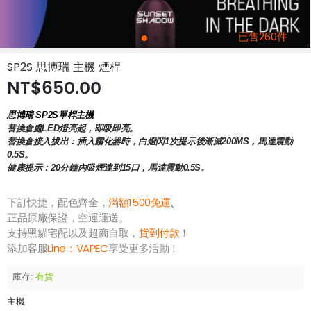
已售260件
SP2S 思博瑞 主機 煙桿
NT$650.00
思博瑞
SP2S單桿主機
替換倉處LED燈亮起，即吸即亮。
替換倉接入拔出：插入霧化器時，白燈閃1次提示後漸滅200MS，馬達震動
0.5S。
健康提示：20分鐘內吸煙達到15口，馬達震動0.5S。
下訂快捷，配色齊全，
滿額1500免運
。
正品原廠保證，空運運送。
支持黑貓宅配以及超商自取，
貨到付款
！
添加客服
Line：
VAPEC
享受更多活動！
庫存:
有貨
主機