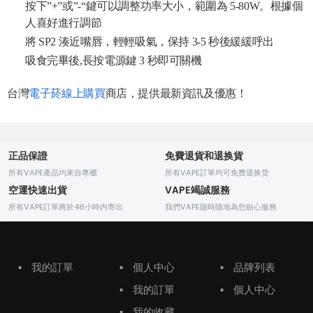
按下”+”或”-“鍵可以調整功率大小，範圍為 5-80W。根據個
人喜好進行調節
將 SP2 湊近嘴唇，輕輕吸氣，保持 3-5 秒後緩緩呼出
吸食完畢後,長按電源鍵 3 秒即可關機
台灣
電子菸線上購買
商店，提供最新資訊及優惠！
正品保證
免費退貨和退换貨
所有VAPE產品均來自專櫃
所有VAPE訂單均可免费退换货
空運快速出貨
VAPE竭誠服務
所有VAPE訂單將於48小時内寄出
我們VAPE随時随地為您贴心服務
▪
我的訂單
▪
個人中心
▪
品牌列表
▪
我的訂單
▪
個人中心
▪
我的收藏