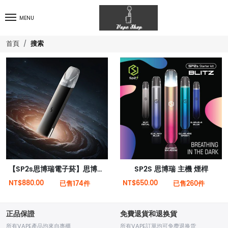
MENU
搜索
首頁
【SP2s思博瑞電子菸】思博瑞 SP2 PRO 主機
SP2S 思博瑞 主機 煙桿
NT$880.00
NT$650.00
已售174件
已售260件
正品保證
免費退貨和退换貨
所有VAPE產品均來自專櫃
所有VAPE訂單均可免费退换货