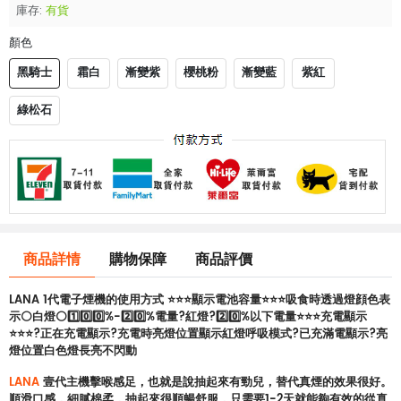
庫存:
有貨
顏色
黑騎士
霜白
漸變紫
櫻桃粉
漸變藍
紫紅
綠松石
商品詳情
購物保障
商品評價
LANA 1代電子煙機的使用方式 ⭐⭐⭐顯示電池容量⭐⭐⭐吸食時透過燈顔色表
示⚪白燈⚪1️⃣0️⃣0️⃣%-2️⃣0️⃣%電量?紅燈?2️⃣0️⃣%以下電量⭐⭐⭐充電顯示
⭐⭐⭐?正在充電顯示?充電時亮燈位置顯示紅燈呼吸模式?已充滿電顯示?亮
燈位置白色燈長亮不閃動
LANA
壹代主機擊喉感足，也就是說抽起來有勁兒，替代真煙的效果很好。
順滑口感，細膩棉柔，抽起來很順暢舒服，只需要1-2天就能夠有效的從真