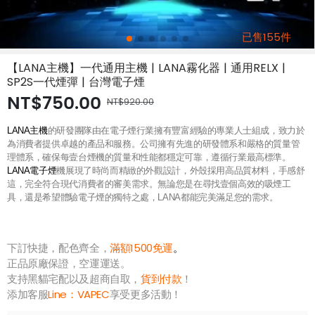
已售155件
【LANA主機】一代通用主機 | LANA霧化器 | 通用RELX |
SP2S一代煙彈 | 台灣電子煙
NT$750.00
NT$920.00
LANA主機
的研發團隊由在電子煙行業擁有豐富經驗的專業人士組成，致力於
為消費者提供卓越的產品和服務。公司擁有先進的研發體系和嚴格的質量管
理體系，確保每壹台煙機的質量和性能都穩定可靠，遵循行業最高標準。
LANA電子煙
機展現了時尚而精緻的外觀設計，外殼採用高品質材料，手感舒
這，完全符合現代消費者的審美需求。無論您是在尋找壹個高效的吸煙工
具，還是希望體驗電子煙的獨特之處，LANA都能完美滿足您的需求。
下訂快捷，配色齊全，
滿額1500免運
。
正品原廠保證，空運運送。
支持黑貓宅配以及超商自取，
貨到付款
！
添加客服
Line：
VAPEC
享受更多活動！