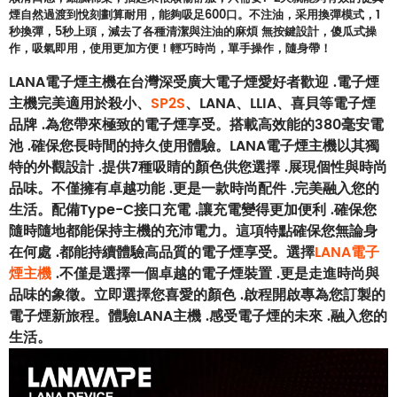
煙自然過渡到悅刻劃算耐用，能夠吸足600口。不注油，采用換彈模式，1
秒換彈，5秒上頭，減去了各種清潔與注油的麻煩 無按鍵設計，傻瓜式操
作，吸氣即用，使用更加方便！輕巧時尚，單手操作，隨身帶！
LANA電子煙主機在台灣深受廣大電子煙愛好者歡迎 .電子煙
主機完美適用於殺小、
SP2S
、LANA、LLIA、喜貝等電子煙
品牌 .為您帶來極致的電子煙享受。搭載高效能的380毫安電
池 .確保您長時間的持久使用體驗。LANA電子煙主機以其獨
特的外觀設計 .提供7種吸睛的顏色供您選擇 .展現個性與時尚
品味。不僅擁有卓越功能 .更是一款時尚配件 .完美融入您的
生活。配備Type-C接口充電 .讓充電變得更加便利 .確保您
隨時隨地都能保持主機的充沛電力。這項特點確保您無論身
在何處 .都能持續體驗高品質的電子煙享受。選擇
LANA電子
煙主機
.不僅是選擇一個卓越的電子煙裝置 .更是走進時尚與
品味的象徵。立即選擇您喜愛的顏色 .啟程開啟專為您訂製的
電子煙新旅程。體驗LANA主機 .感受電子煙的未來 .融入您的
生活。