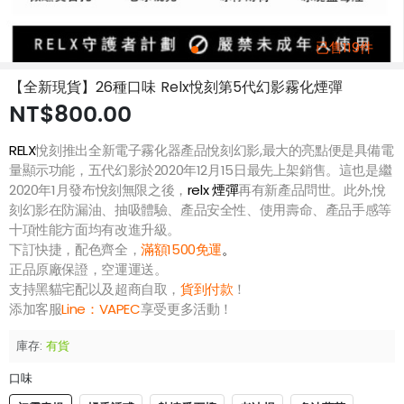
已售119件
【全新現貨】26種口味 Relx悅刻第5代幻影霧化煙彈
NT$800.00
RELX
悅刻推出全新電子霧化器產品悅刻幻影,最大的亮點便是具備電
量顯示功能，五代幻影於2020年12月15日最先上架銷售。這也是繼
2020年1月發布悅刻無限之後，
relx 煙彈
再有新產品問世。此外,悅
刻幻影在防漏油、抽吸體驗、產品安全性、使用壽命、產品手感等
十項性能方面均有改進升級。
下訂快捷，配色齊全，
滿額1500免運
。
正品原廠保證，空運運送。
支持黑貓宅配以及超商自取，
貨到付款
！
添加客服
Line：
VAPEC
享受更多活動！
庫存:
有貨
口味