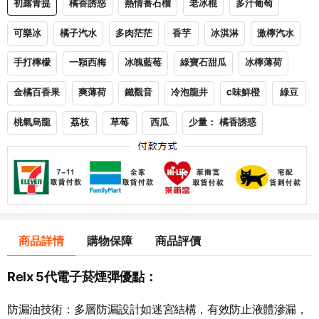
初露青提
橘香誘惑
熱情番石榴
老冰棍
多汁葡萄
可樂冰
橘子汽水
多肉茫茫
香芋
冰淇淋
激檸汽水
手打檸檬
一顆西梅
冰魄藍莓
綠寶石甜瓜
冰檸薄荷
金橘百香果
爽薄荷
鐵觀音
冷泡龍井
c味鮮橙
綠豆
桃氣烏龍
荔枝
草莓
西瓜
少量： 橘香誘惑
商品詳情
購物保障
商品評價
Relx 5代
電子菸
煙彈優點：
防漏油技術
：多層防漏設計如迷宮結構，有效防止液體滲漏，