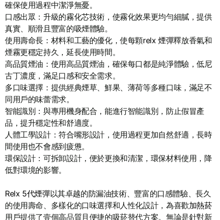
確保使用過程中潔淨無憂。
口感出眾
：升級的霧化芯技術，使霧化效果更均勻細膩，提供
真實、順滑且豐富的吸煙體驗。
使用壽命長
：材料和工藝的優化，使每顆
relx 煙彈
釋放香氣和
煙霧更穩定持久，延長使用時間。
高品質煙油
：使用高品質煙油，確保每口都是純淨體驗，低尼
古丁濃度，滿足口感和安全需求。
多口味選擇
：提供經典煙草、鮮果、薄荷等多種口味，滿足不
同用戶的味蕾需求。
智能識別
：與專用機身配合，能進行智能識別，防止假冒產
品，提升穩定性和舒適度。
人體工學設計
：符合嘴形設計，使用過程更加自然舒適，長時
間使用也不會感到疲憊。
環保設計
：可拆卸設計，便於更換和清潔，環保材料使用，降
低對環境的影響。
Relx 5代煙彈
以其卓越的防漏油技術、豐富的口感體驗、長久
的使用壽命、多樣化的口味選擇和人性化設計，為喜歡
加熱菸
用戶提供了壹個高品質且便捷的吸菸替代方案。無論是針對新