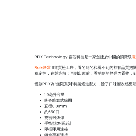
RELX Technology 霧芯科技是一家創建於中國的消費級
電
Relx煙彈
18道質檢工序，看的到的和看不到的都有品質把
穩定性，在製造前；再到出廠前，看的到的煙彈內置物，
悅刻RELX為“無限系列”特製煙油配方，除了口味層次感
1.9毫升容量
陶瓷蜂窩式線圈
直徑0.01mm
約650口
雙密封煙彈
手指型煙彈設計
即插即用連接
鍍金專有連接