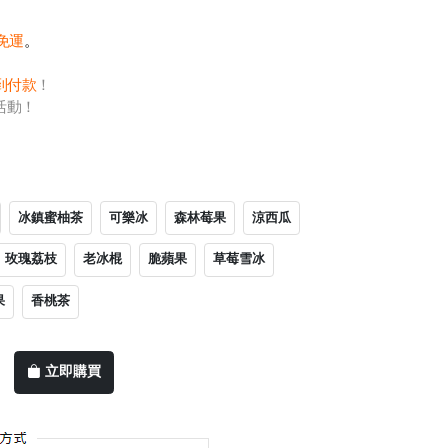
0免運
。
到付款
！
活動！
冰鎮蜜柚茶
可樂冰
森林莓果
涼西瓜
玫瑰荔枝
老冰棍
脆蘋果
草莓雪冰
果
香桃茶
立即購買