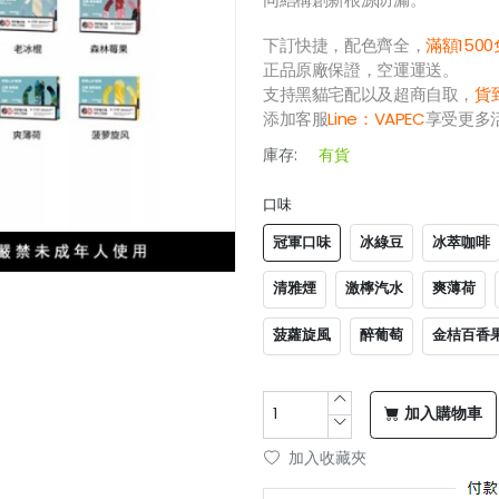
下訂快捷，配色齊全，
滿額150
正品原廠保證，空運運送。
支持黑貓宅配以及超商自取，
貨
添加客服
Line：
VAPEC
享受更多
庫存:
有貨
口味
冠軍口味
冰綠豆
冰萃咖啡
清雅煙
激檸汽水
爽薄荷
菠蘿旋風
醉葡萄
金桔百香
加入購物車
加入收藏夾