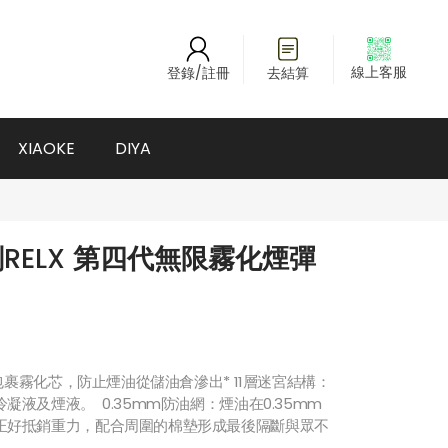
線上客服
登錄/註冊
去結算
XIAOKE
DIYA
RELX 第四代無限霧化煙彈
包裹霧化芯，防止煙油從儲油倉滲出
* 11
層迷宮結構：
冷凝液及煙液。
0.35mm
防油網：煙油在
0.35mm
正好抵銷重力，配合周圍的棉墊形成最後隔斷與眾不