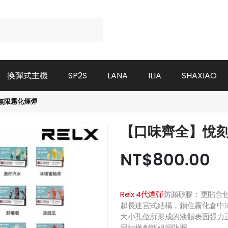
换彈式主機
SP2S
LANA
ILIA
SHAXIAO
代無限霧化煙彈
【口味齊全】悅刻
NT$800.00
Relx 4代煙彈
防漏矽膠：更貼合
超長迷宮式結構，鎖住霧化倉中
大小孔位所形成的液體表面張力
同結構創新根源防漏。