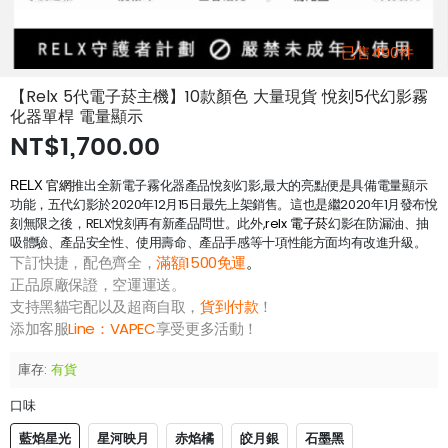
已售490件
【Relx 5代電子菸主機】10款顏色 大量現貨 悅刻5代幻影霧
化器單桿 電量顯示
NT$1,700.00
推出全新電子霧化器產品悅刻幻影,最大的亮點便是具備電量顯示
RELX 官網
功能，五代幻影於2020年12月15日最先上架銷售。這也是繼2020年1月發布悅
刻無限之後，RELX悅刻再有新產品問世。此外,
relx 電子菸
幻影在防漏油、抽
吸體驗、產品安全性、使用壽命、產品手感等十項性能方面均有改進升級。
下訂快捷，配色齊全，
滿額1500免運
。
正品原廠保證，空運運送。
支持黑貓宅配以及超商自取，
貨到付款
！
添加客服
Line：
VAPEC
享受更多活動！
庫存:
有貨
口味
藍焰星光
星河映月
赤焰橘
皎月銀
石墨黑