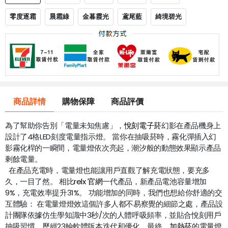
零度逐霜
晨霜綠
金暮霞光
鳶尾藍
綺境碧光
商品詳情
購物保障
商品評價
為了幫助你告別「電量未知焦慮」，
悅刻電子菸
幻影在產品機身上
設計了4格LED刻度電量指示燈。 當你在抽吸菸時，霧化彈插入幻
影霧化桿的一瞬間，電量燈依次亮起，潮汐般的動態效果顯示產品
剩餘電量。
在產品充電時，電量燈也能讓用戶直觀了解充電狀態，要充多
久，一目了然。 相比
relx 官網
一代產品，新產品電池容量增加
9%，充電效率提升31%。 功能增加的同時，我們也想給你舒適的交
互體驗： 在電量燈燈效這個許多人都不易察覺的細節之處，產品設
計團隊依據仿生學知識中3秒/次的人體呼吸頻率，並貼合悅刻用戶
抽吸習慣，歷經23輪軟體版本迭代和優化。最終，
加熱菸
的電量燈