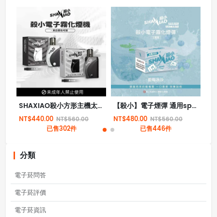
SHAXIAO殺小方形主機太極主機方形霧化桿
【殺小】電子煙彈 通用sp2s lana relx一代 殺小煙彈 殺小霧化倉
NT$440.00
NT$480.00
NT
NT$560.00
NT$560.00
已售302件
已售446件
分類
電子菸問答
電子菸評價
電子菸資訊