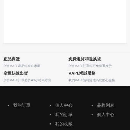
正品保證
免費退貨和退换貨
所有VAPE產品均來自專櫃
所有VAPE訂單均可免费退换货
空運快速出貨
VAPE竭誠服務
所有VAPE訂單將於48小時内寄出
我們VAPE随時随地為您贴心服務
▪
我的訂單
▪
個人中心
▪
品牌列表
▪
我的訂單
▪
個人中心
▪
我的收藏