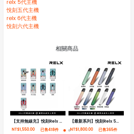
relx 5代主機
悅刻五代主機
relx 6代主機
悅刻六代主機
相關商品
【支持無線充】悅刻Relx 4代無限霧化電子煙
【最新系列】悅刻Relx 5幻影霧化電子煙單桿 潮汐電量顯示
NT$1,550.00
NT$1,800.00
NT
已售418件
已售365件