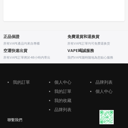
正品保證
免費退貨和退换貨
所有VAPE產品均來自專櫃
所有VAPE訂單均可免费退换货
空運快速出貨
VAPE竭誠服務
所有VAPE訂單將於48小時内寄出
我們VAPE随時随地為您贴心服務
▪
我的訂單
▪
個人中心
▪
品牌列表
▪
我的訂單
▪
個人中心
▪
我的收藏
▪
品牌列表
聯繫我們