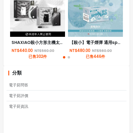
SHAXIAO殺小方形主機太極主機方形霧化桿
【殺小】電子煙彈 通用sp2s lana relx一代 殺小煙彈 殺小霧化倉
NT$440.00
NT$480.00
NT
NT$560.00
NT$560.00
已售302件
已售446件
分類
電子菸問答
電子菸評價
電子菸資訊