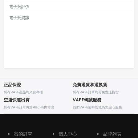
電子菸評價
電子菸資訊
正品保證
免費退貨和退换貨
所有VAPE產品均來自專櫃
所有VAPE訂單均可免费退换货
空運快速出貨
VAPE竭誠服務
所有VAPE訂單將於48小時内寄出
我們VAPE随時随地為您贴心服務
▪
我的訂單
▪
個人中心
▪
品牌列表