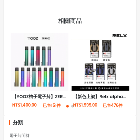
相關商品
【YOOZ柚子電子菸】ZERO 2代霧化器桿主機 多種顏色 大量現貨
【新色上架】Relx alpha悅刻2代阿爾法霧化電子煙 原裝正版
NT$1,400.00
NT$1,999.00
NT
已售151件
已售476件
分類
電子菸問答