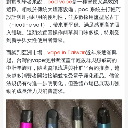
對於初學者來說，
pod vape
是一種簡便又高效的
選擇。相較於傳統大煙霧設備，pod 系統主打輕巧
設計與即插即用的便利性，並多數採用鹽型尼古丁
（nicotine salt），帶來更平穩、滿足感更高的吸
入體驗。這類裝置因操作簡單與口味多樣，特別受
到新手與女性使用者青睞。
而談到亞洲市場，
vape in Taiwan
近年來逐漸興
起。台灣的vape使用者涵蓋年輕族群與想戒菸的
中壯年族群，隨著資訊流通與社群平台的推廣，越
來越多消費者開始接觸並接受電子霧化產品。儘管
法規仍有待進一步明朗化，但整體市場已展現出強
勁的成長潛力與消費需求。