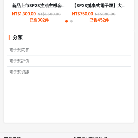
新品上市SP2S注油主機套裝 天王星小煙機 多檔調節 高功率電子主機
【SP2S抛棄式電子煙】大容量12000口 | 3%尼古丁 | 多種口味選擇 | 台灣現貨
NT$1,300.00
NT$750.00
NT
NT$1,500.00
NT$980.00
已售302件
已售452件
分類
電子菸問答
電子菸評價
電子菸資訊