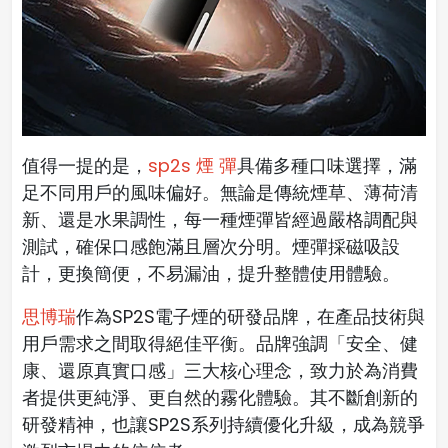
值得一提的是，
sp2s 煙 彈
具備多種口味選擇，滿
足不同用戶的風味偏好。無論是傳統煙草、薄荷清
新、還是水果調性，每一種煙彈皆經過嚴格調配與
測試，確保口感飽滿且層次分明。煙彈採磁吸設
計，更換簡便，不易漏油，提升整體使用體驗。
思博瑞
作為SP2S電子煙的研發品牌，在產品技術與
用戶需求之間取得絕佳平衡。品牌強調「安全、健
康、還原真實口感」三大核心理念，致力於為消費
者提供更純淨、更自然的霧化體驗。其不斷創新的
研發精神，也讓SP2S系列持續優化升級，成為競爭