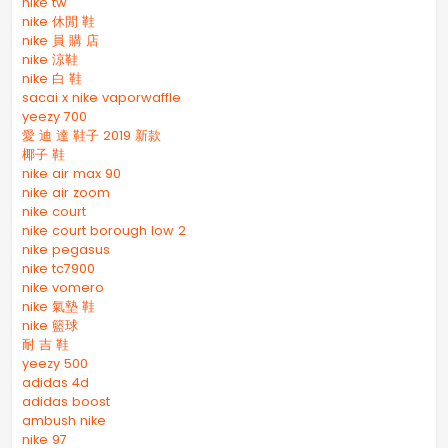
nike tw
nike 休閒 鞋
nike 員 購 店
nike 涼鞋
nike 白 鞋
sacai x nike vaporwaffle
yeezy 700
愛 迪 達 鞋子 2019 新款
椰子 鞋
nike air max 90
nike air zoom
nike court
nike court borough low 2
nike pegasus
nike tc7900
nike vomero
nike 氣墊 鞋
nike 籃球
耐 吉 鞋
yeezy 500
adidas 4d
adidas boost
ambush nike
nike 97