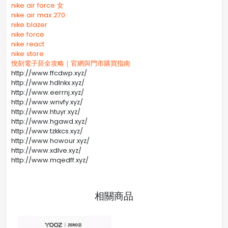
nike air force 女
nike air max 270
nike blazer
nike force
nike react
nike store
悅刻電子菸全攻略｜官網與門市購買指南
http://www.ffcdwp.xyz/
http://www.hdlnkx.xyz/
http://www.eerrnj.xyz/
http://www.wnvfy.xyz/
http://www.htuyr.xyz/
http://www.hgawd.xyz/
http://www.tzkkcs.xyz/
http://www.howour.xyz/
http://www.xdlve.xyz/
http://www.mqedff.xyz/
相關商品