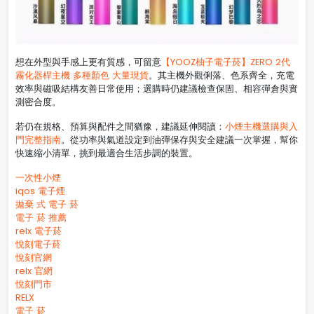
想在外型與手感上更有質感，可留意
【YOOZ柚子電子菸】ZERO 2代
霧化器桿主機 多種顏色 大量現貨
。其主機外觀俐落、色系齊全，充電
效率與磁吸結構友善日常使用；選購時仍建議檢查保固、相容彈倉與實
測密合度。
若仍在規格、預算與配件之間猶豫，建議延伸閱讀：
小煙主機選購與入
門完整指南
。從功率與氣道設定到油彈保存與安全建議一次掌握，幫你
快速縮小清單，挑到最適合生活步調的裝置。
一次性小煙
iqos 電子煙​
拋棄 式 電子 菸​
電子 菸 推薦
relx 電子菸
悅刻電子菸
悅刻官網
relx 官網
悅刻門市
RELX
電子 菸