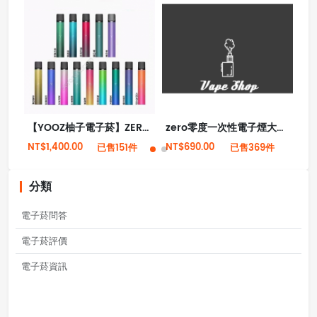
【YOOZ柚子電子菸】ZERO 2代霧化器桿主機 多種顏色 大量現貨
zero零度一次性電子煙大闆磚二代帶電量顯示油量顯示
NT$1,400.00
NT$690.00
NT
已售151件
已售369件
分類
電子菸問答
電子菸評價
電子菸資訊