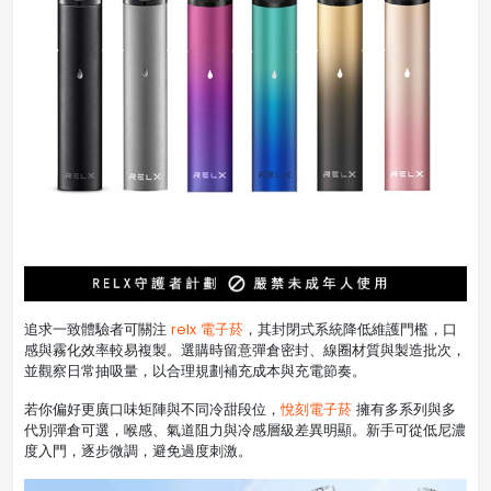
追求一致體驗者可關注
relx 電子菸
，其封閉式系統降低維護門檻，口
感與霧化效率較易複製。選購時留意彈倉密封、線圈材質與製造批次，
並觀察日常抽吸量，以合理規劃補充成本與充電節奏。
若你偏好更廣口味矩陣與不同冷甜段位，
悅刻電子菸
擁有多系列與多
代別彈倉可選，喉感、氣道阻力與冷感層級差異明顯。新手可從低尼濃
度入門，逐步微調，避免過度刺激。