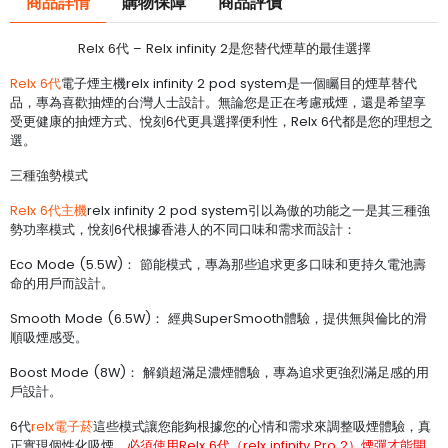
商品詳情
購物保障
商品評價
Relx 6代 – Relx infinity 2是您替代煙草的最佳選擇
Relx 6代
電子煙主機relx infinity 2 pod system是一個矚目的煙草替代
品，專為喜歡抽煙的台灣人士設計。無論您是正在考慮戒煙，還是希望享
受更健康的抽煙方式、悅刻6代更具選擇便利性，Relx 6代都是您的理想之
選。
三種強勢模式
Relx 6代主機
relx infinity 2 pod system引以為傲的功能之一是其三種強
勢功率模式，悅刻6代根據香港人的不同口味和需求而設計：
Eco Mode (5.5W)： 節能模式，專為那些追求更多口味和更持久電池壽
命的用戶而設計。
Smooth Mode (6.5W)： 經典SuperSmooth體驗，提供無與倫比的滑
順吸煙感受。
Boost Mode (8W)： 解鎖超滿足濃煙體驗，專為追求更強烈滿足感的用
戶設計。
6代
relx電子菸
這些模式讓您能夠根據您的心情和需求來調整吸煙體驗，真
正實現個性化吸煙。
必須使用Relx 6代（relx infinity Pro 2）煙彈才能開