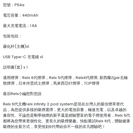
型號：P54a
電芯容量：440mAh
最大充電電流：1.6A
包裝包括：
霧化杆(主機)x1
USB Type-C 充電綫 x1
説明書(套) x 1
適用煙彈：Relx 6代煙彈，Relx 5代煙彈，Relx4代煙彈, 新西蘭Zgar北極
熊煙彈，日本侍雲武士煙彈，馬來西亞ET煙彈，TOP煙彈
最后Relx小編想對您說
Relx 6代主機relx infinity 2 pod system是現在台灣人的最佳煙草替代
品，為您提供多樣的吸煙選擇，更大的電池容量，極速充電，以及卓越的
兼容性。不論您是剛學抽煙的新手還是經驗豐富的電子煙使用者，Relx 6代
都將為您帶來更個性化、更長久的吸煙樂趣。快點嘗試Relx 6代，體驗健康
吸煙的全新方式，享受悅刻6代帶給你不一樣的非凡體驗吧！