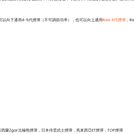
支持多種煙彈，可以向下通用4-5代煙彈（不可調節功率），也可以向上通用
Relx 6代煙彈
，R
煙彈, 新西蘭Zgar北極熊煙彈，日本侍雲武士煙彈，馬來西亞ET煙彈，TOP煙彈