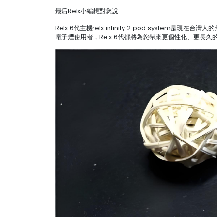
最后Relx小編想對您說
Relx 6代主機relx infinity 2 pod s
電子煙使用者，Relx 6代都將為您帶來更個性化、更長久