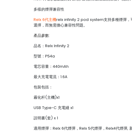
多樣的煙彈兼容性
Relx 6代主機
relx infinity 2 pod system
選擇，而無需擔心兼容性問題。
產品參數:
品名：Relx Infinity 2
型號：P54a
電芯容量：440mAh
最大充電電流：1.6A
包裝包括：
霧化杆(主機)x1
USB Type-C 充電綫 x1
説明書(套) x 1
適用煙彈：Relx 6代煙彈，Relx 5代煙彈，Relx4代