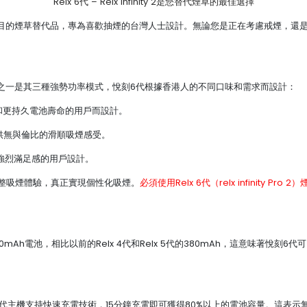
Relx 6代 – Relx infinity 2是您替代煙草的最佳選擇
system是一個矚目的煙草替代品，專為喜歡抽煙的台灣人士設計。無論您是正在考慮
em引以為傲的功能之一是其三種強勢功率模式，悅刻6代根據香港人的不同口味和需求而設計：
口味和更持久電池壽命的用戶而設計。
體驗，提供無與倫比的滑順吸煙感受。
求更強烈滿足感的用戶設計。
整吸煙體驗，真正實現個性化吸煙。
必須使用Relx 6代（relx infinity
em擁有更大的440mAh電池，相比以前的Relx 4代和Relx 5代的380mAh，這
刻6代主機支持快速充電技術，15分鐘充電即可獲得80%以上的電池容量。這表