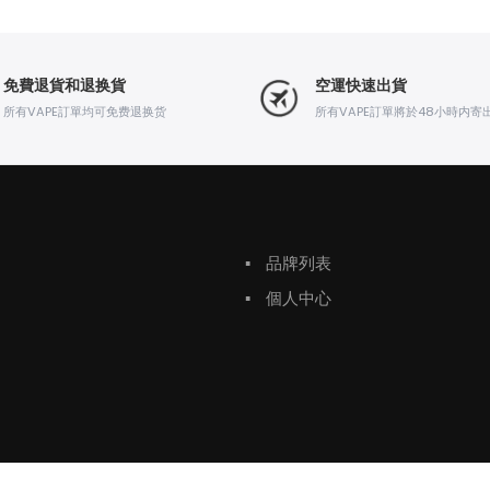
免費退貨和退换貨
空運快速出貨
所有VAPE訂單均可免费退换货
所有VAPE訂單將於48小時内寄
▪
品牌列表
▪
個人中心