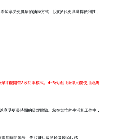
戒煙，還是希望享受更健康的抽煙方式、悅刻6代更具選擇便利性，
 Pro 2）煙彈才能開啓3段功率模式。4-5代通用煙彈只能使用經典
意味著悅刻6代可以享受更長時間的吸煙體驗。您在繁忙的生活和工作中，
示無需長時間等待，您即可快速體驗吸煙的快感。