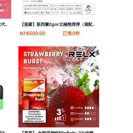
【番石榴】 全新現貨悅刻infinity 2六代煙彈(煙彈x1)(通用Relx 4, 5代主機)
【菠蘿】新西蘭Zgar北極熊煙彈（適配RELX 5代4代煙桿）
NT$500.00
已售0件