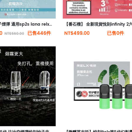
【殺小】電子煙彈 通用sp2s lana relx一代 殺小煙彈 殺小霧化倉
00
已售446件
NT$499.00
已售0件
NT$560.00