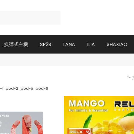
换彈式主機
SP2S
LANA
ILIA
SHAXIAO
1-
-1
pod-2
pod-5
pod-6