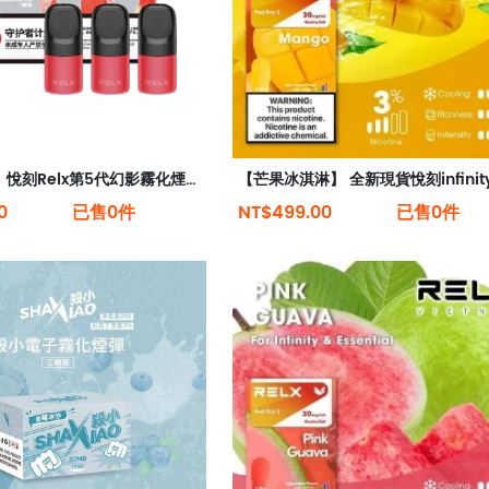
【冰鎮西瓜】悅刻Relx第5代幻影霧化煙彈 甜爽入喉
0
已售0件
NT$499.00
已售0件