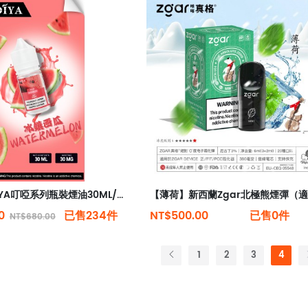
台灣現貨 DIYA叮啞系列瓶裝煙油30ML/小煙主機專用
00
已售234件
NT$500.00
已售0件
NT$680.00
1
2
3
4