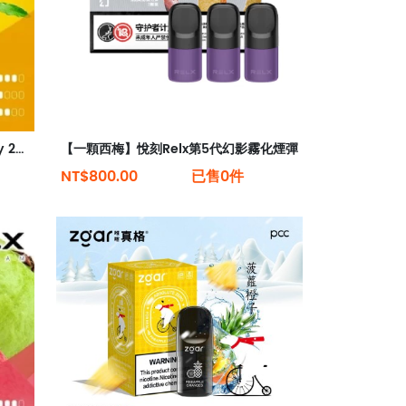
【芒果冰淇淋】 全新現貨悅刻infinity 2六代煙彈(煙彈x1)(通用Relx 4, 5代主機)
【一顆西梅】悅刻Relx第5代幻影霧化煙彈
NT$800.00
已售0件