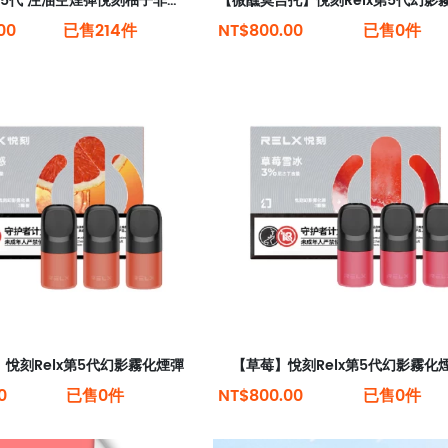
悅刻 relx 4/5代 注油空煙彈悅刻柚子非我魔笛綠蘿通用透明空彈（5個）
00
已售214件
NT$800.00
已售0件
悅刻Relx第5代幻影霧化煙彈
【草莓】悅刻Relx第5代幻影霧化
0
已售0件
NT$800.00
已售0件