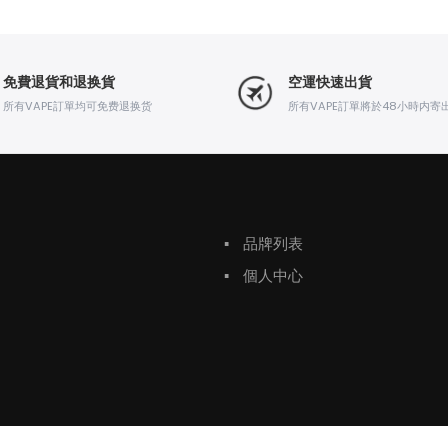
免費退貨和退换貨
空運快速出貨
所有VAPE訂單均可免费退换货
所有VAPE訂單將於48小時内寄
▪
品牌列表
▪
個人中心