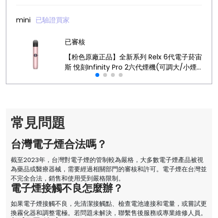
mini
已驗證買家
已審核
【粉色原廠正品】全新系列 Relx 6代電子菸宙
斯 悅刻Infinity Pro 2六代煙機(可調大/小煙
量) 支持Relx 4/5代煙彈通用 (下訂秒發貨)
常見問題
台灣電子煙合法嗎？
截至2023年，台灣對電子煙的管制較為嚴格，大多數電子煙產品被視
為藥品或醫療器械，需要經過相關部門的審核和許可。電子煙在台灣並
不完全合法，銷售和使用受到嚴格限制。
電子煙接觸不良怎麼辦？
如果電子煙接觸不良，先清潔接觸點、檢查電池連接和電量，或嘗試更
換霧化器和調整電極。若問題未解決，聯繫售後服務或專業維修人員。