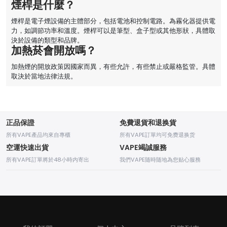
煙桿是什麼？
煙桿是電子煙設備的主體部分，包括電池和控制電路。為霧化器提供電
力，如調節功率和溫度。煙桿可以是筆型、盒子型或其他形狀，具體取
決於設備的類型和品牌。
加熱菸會開放嗎？
加熱煙的開放政策因國家而異，有些允許，有些禁止或嚴格監管。具體
取決於當地法律法規。
正品保證
免費退貨和退换貨
所有VAPE產品均來自專櫃
所有VAPE訂單均可免费退换货
空運快速出貨
VAPE竭誠服務
所有VAPE訂單將於48小時内寄出
我們VAPE随時随地為您贴心服務