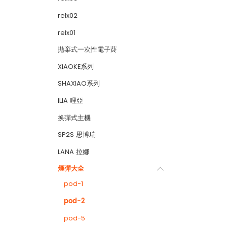
relx02
relx01
拋棄式一次性電子菸
XIAOKE系列
SHAXIAO系列
ILIA 哩亞
换彈式主機
SP2S 思博瑞
LANA 拉娜
煙彈大全
pod-1
pod-2
pod-5