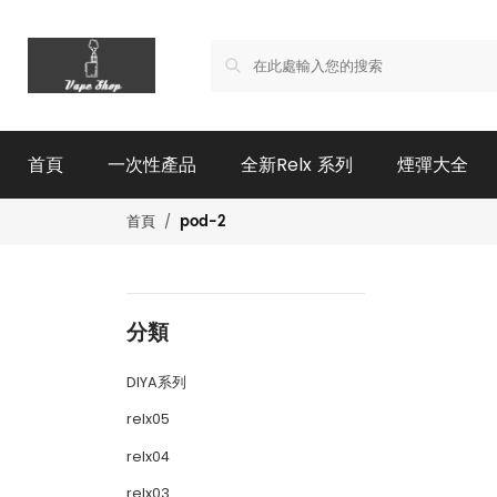
首頁
一次性產品
全新Relx 系列
煙彈大全
pod-2
首頁
分類
DIYA系列
relx05
relx04
relx03