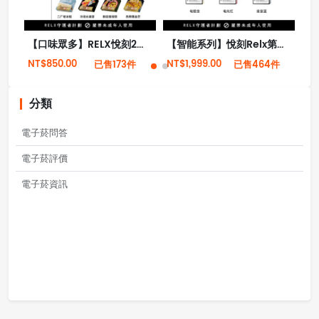
【口味眾多】RELX悅刻2代阿爾法專屬熱感煙彈
【智能系列】悅刻Relx第三代靈點霧化智能電子煙
NT$850.00
NT$1,999.00
NT
已售173件
已售464件
分類
電子菸問答
電子菸評價
電子菸資訊