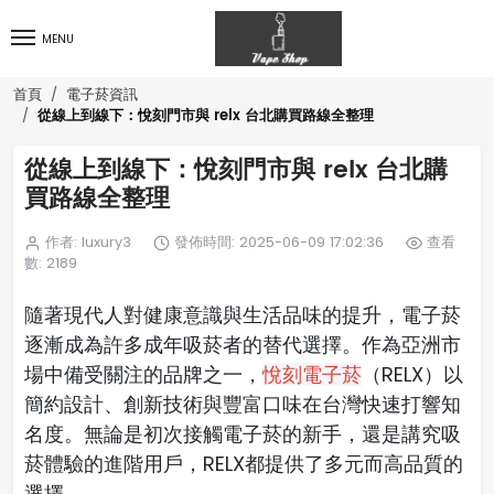
MENU
首頁
電子菸資訊
從線上到線下：悅刻門市與 relx 台北購買路線全整理
從線上到線下：悅刻門市與 relx 台北購
買路線全整理
作者: luxury3
發佈時間: 2025-06-09 17:02:36
查看
數: 2189
隨著現代人對健康意識與生活品味的提升，電子菸
逐漸成為許多成年吸菸者的替代選擇。作為亞洲市
場中備受關注的品牌之一，
（RELX）以
悅刻電子菸
簡約設計、創新技術與豐富口味在台灣快速打響知
名度。無論是初次接觸電子菸的新手，還是講究吸
菸體驗的進階用戶，RELX都提供了多元而高品質的
選擇。