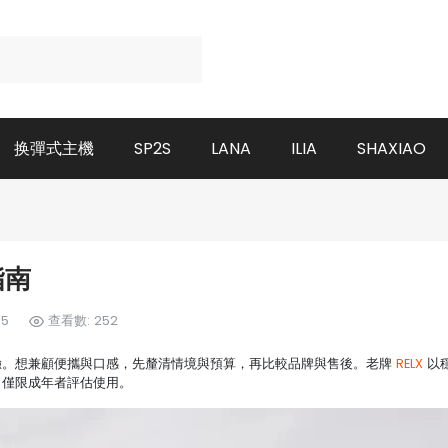
换彈式主機
SP2S
LANA
ILIA
SHAXIAO
指南
55
查看數: 252
驗。想兼顧便攜與口感，先釐清情境與預算，再比較品牌與售後。老牌
RELX
以
，僅限成年者評估使用。