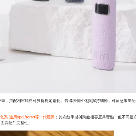
並重，搭配相容艙料可獲得穩定霧化。若追求個性化與握持細節，可留意限量配
色系 通用sp2/lana等一代煙彈
；其布紋手感與跨艙相容度具賣點，但不同批
保固與配件完整性。