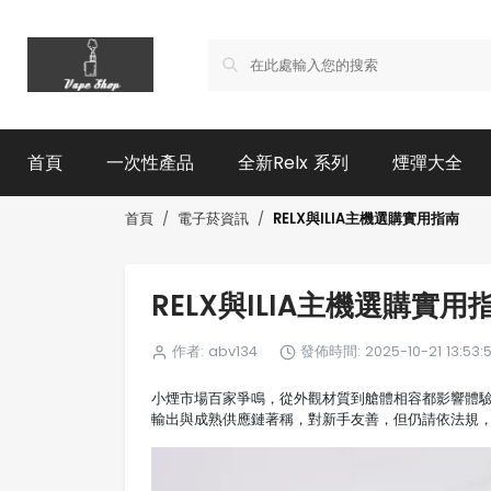
首頁
一次性產品
全新Relx 系列
煙彈大全
RELX與ILIA主機選購實用指南
首頁
電子菸資訊
RELX與ILIA主機選購實用
作者: abv134
發佈時間: 2025-10-21 13:53:
小煙市場百家爭鳴，從外觀材質到艙體相容都影響體
輸出與成熟供應鏈著稱，對新手友善，但仍請依法規