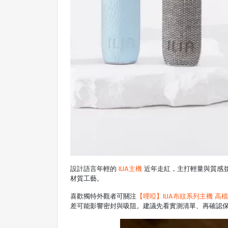
設計語言年輕的
ILIA主機
近年走紅，主打輕量與質感
材質工藝。
喜歡獨特外觀者可關注
【哩啞】ILIA布紋系列主機 高檔
差可能影響密封與吸阻。建議先看實測清單、再確認