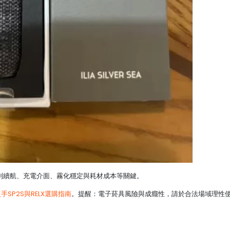
到續航、充電介面、霧化穩定與耗材成本等關鍵。
手SP2S與RELX選購指南
。提醒：電子菸具風險與成癮性，請於合法場域理性