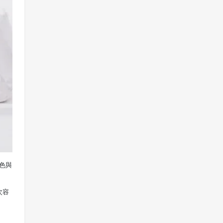
色與
次容