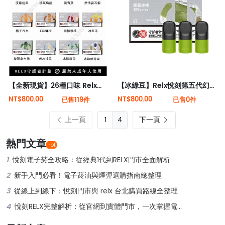
【全新現貨】26種口味 Relx悅刻第5代幻影霧化煙彈
【冰綠豆】Relx悅刻第五代幻影霧化煙彈 熱門口味
NT$800.00
NT$800.00
已售119件
已售0件
上一頁
4
下一頁
熱門文章
Hot
1
悅刻電子菸全攻略：從經典1代到RELX門市全面解析
2
新手入門必看！電子菸油與煙彈選購指南總整理
3
從線上到線下：悅刻門市與 relx 台北購買路線全整理
4
悅刻RELX完整解析：從官網到實體門市，一次掌握電子菸新潮流