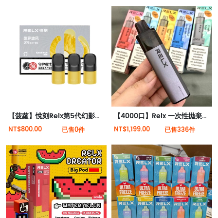
【菠蘿】悅刻Relx第5代幻影霧化煙彈
【4000口】Relx 一次性拋棄式電子菸 全新現貨
NT$800.00
NT$1,199.00
已售0件
已售336件