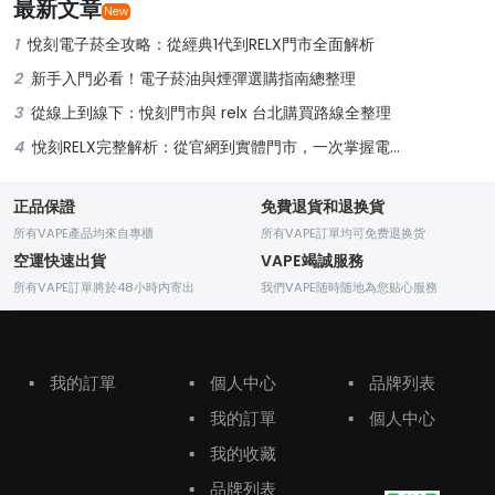
最新文章
New
1
悅刻電子菸全攻略：從經典1代到RELX門市全面解析
2
新手入門必看！電子菸油與煙彈選購指南總整理
3
從線上到線下：悅刻門市與 relx 台北購買路線全整理
4
悅刻RELX完整解析：從官網到實體門市，一次掌握電子菸新潮流
正品保證
免費退貨和退换貨
所有VAPE產品均來自專櫃
所有VAPE訂單均可免费退换货
空運快速出貨
VAPE竭誠服務
所有VAPE訂單將於48小時内寄出
我們VAPE随時随地為您贴心服務
▪
我的訂單
▪
個人中心
▪
品牌列表
▪
我的訂單
▪
個人中心
▪
我的收藏
▪
品牌列表