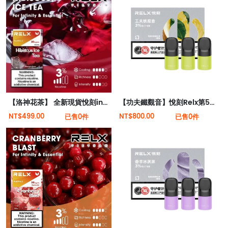
【洛神花茶】 全新現貨悅刻infinity 2六代煙彈(煙彈x1)(通用Relx 4, 5代主機)
【功夫鐵觀音】悅刻Relx第5代幻影霧化煙彈 幽蘭茶韻
NT$499.00
NT$800.00
已售0件
已售0件