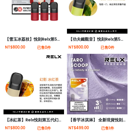
【雪玉冰荔枝】悅刻Relx第5代幻影霧化煙彈 口有餘香
【功夫鐵觀音】悅刻Relx第5代幻影霧化煙彈 幽蘭茶韻
NT$800.00
NT$800.00
已售0件
已售0件
【冰紅茶】Relx悅刻第五代幻影霧化煙彈 濃郁茶香味
【香芋冰淇淋】 全新現貨悅刻infinity 2六代煙彈(煙彈x1)(通用Relx 4, 5代主機)
NT$800.00
NT$499.00
已售0件
已售1件